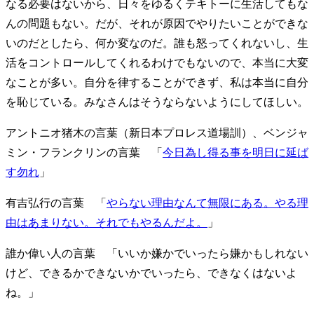
なる必要はないから、日々をゆるくテキトーに生活してもな
んの問題もない。だが、それが原因でやりたいことができな
いのだとしたら、何か変なのだ。誰も怒ってくれないし、生
活をコントロールしてくれるわけでもないので、本当に大変
なことが多い。自分を律することができず、私は本当に自分
を恥じている。みなさんはそうならないようにしてほしい。
アントニオ猪木の言葉（新日本プロレス道場訓）、ベンジャ
ミン・フランクリンの言葉 「
今日為し得る事を明日に延ば
す勿れ
」
有吉弘行の言葉 「
やらない理由なんて無限にある。やる理
由はあまりない。それでもやるんだよ。
」
誰か偉い人の言葉 「いいか嫌かでいったら嫌かもしれない
けど、できるかできないかでいったら、できなくはないよ
ね。」