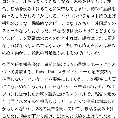
コントロールもうまくできなくなる。原稿を見てもよい場
合、原稿を読み上げることに集中してしまい、聴衆に意識を
向けることがおろそかになる。パソコンのテキスト読み上げ
機能のような、機械的なスピーチになりがちだ。外国語での
スピーチならなおさらだ。単なる原稿読み上げにとどまらな
いスピーチを聴衆は求めるのだとすれば、話者はそれに応え
なければならないのではないか。少しでも応えられれば聴衆
の心を動かし、聴衆の満足度も高まるのではないか。
今回の研究報告会は、事前に提出済みの最終レポートにもと
づいて発表する、PowerPointスライドショーや配布資料を
準備しない、ということを要件にしていた。この要件に忠実
に従うためかどうかはわからないが、報告者2名は手元のパ
ソコンに提示した原稿を読み上げるスタイルで、報告を進め
た（同じスタイルで報告しようと、ふたりで事前に相談した
かもしれない）。2名の報告を聞いていて、原稿を読み上げ
るために視線が下がり続け、ほとんど視線を上げられなかっ