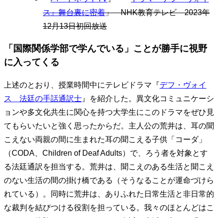
ス』舞台裏に密着
」 NHK教育テレビ 2023年
12月13日初回放送
「国際関係学部で学んでいる」ことが勝手に視野
に入ってくる
上述のとおり、授業時間中にテレビドラマ『
デフ・ヴォイ
ス 法廷の手話通訳士
』を紹介した。異文化コミュニケーシ
ョンや多文化共生に関心を持つ大学生にこのドラマをぜひ見
てもらいたいと強く思ったからだ。主人公の荒井は、耳の聞
こえない両親の間に生まれた耳の聞こえる子供「コーダ」
（CODA、Children of Deaf Adults）で、ろう者を対象とす
る法廷通訳を担当する。荒井は、聞こえのある生活と聞こえ
のない生活の間の掛け橋である（そうなることが運命づけら
れている）。同時に荒井は、ありふれた日常生活と非日常的
な裁判を結びつける役割を担っている。我々のほとんどはこ