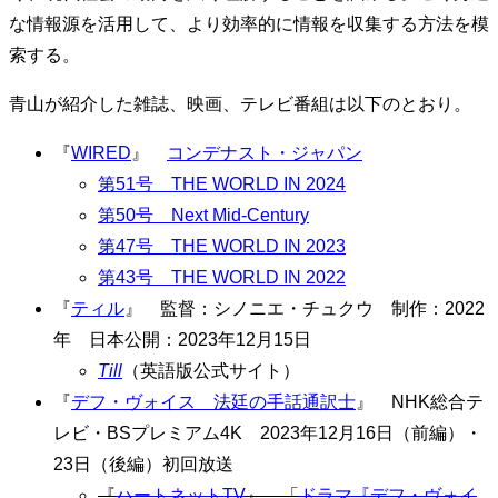
な情報源を活用して、より効率的に情報を収集する方法を模
索する。
青山が紹介した雑誌、映画、テレビ番組は以下のとおり。
『
WIRED
』
コンデナスト・ジャパン
第51号 THE WORLD IN 2024
第50号 Next Mid-Century
第47号 THE WORLD IN 2023
第43号 THE WORLD IN 2022
『
ティル
』 監督：シノニエ・チュクウ 制作：2022
年 日本公開：2023年12月15日
Till
（英語版公式サイト）
『
デフ・ヴォイス 法廷の手話通訳士
』 NHK総合テ
レビ・BSプレミアム4K 2023年12月16日（前編）・
23日（後編）初回放送
『
ハートネットTV
』 「
ドラマ『デフ・ヴォイ