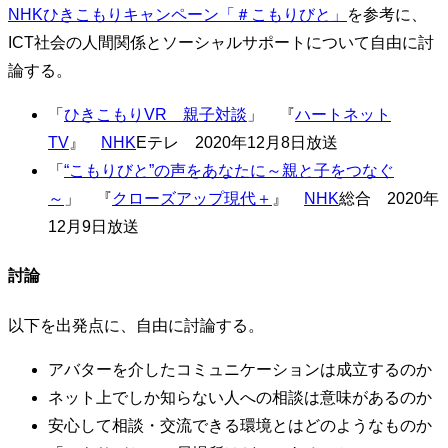
NHKひきこもりキャンペーン「＃こもりびと」
を参考に、
ICT社会の人間関係とソーシャルサポートについて自由に討
論する。
「
ひきこもりVR 親子対談
」 『
ハートネット
TV
』
NHK
Eテレ 2020年12月8日放送
「
“こもりびと”の声をあなたに～親と子をつなぐ
～
」 『
クローズアップ現代＋
』
NHK
総合 2020年
12月9日放送
討論
以下を出発点に、自由に討論する。
アバターを介したコミュニケーションは成立するのか
ネット上でしか知らない人への相談は意味があるのか
安心して相談・交流できる環境とはどのようなものか