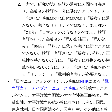
一方で、研究や試行錯誤の過程に人間を介在さ
せ、高齢者の検証を十分に受けたとしても、カラ
ー化された映像はそれ自体はやはり「提案」に過
ぎない。完全なリアリティではなく、ある種の
「幻想」「ロマン」のようなものである。検証・
考証を行った高齢者の「思い出補正」「思い込
み」「俗信」「誤った伝承」を完全に防ぐことは
できない。検証・考証された「提案」が誤った正
統性を持たないように、「提案」に根拠のない権
威を抱かないように、カラー化された映像をめぐ
る「リテラシー」「批判的考察」が必要となる。
『日本ニュース』のオリジナル映像は
NHK
による『
戦
争証言アーカイブス ニュース映像
』で視聴すること
ができる。太平洋戦争開戦の大本営陸海軍部発表、学
徒出陣、太平洋戦争終結の報に打ちひしがれる国民、
東京裁判、日本国憲法公布、天皇行幸、その他にも報