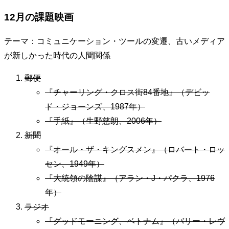
12月の課題映画
テーマ：コミュニケーション・ツールの変遷、古いメディア
が新しかった時代の人間関係
郵便
『チャーリング・クロス街84番地』（デビッ
ド・ジョーンズ、1987年）
『手紙』（生野慈朗、2006年）
新聞
『オール・ザ・キングスメン』（ロバート・ロッ
セン、1949年）
『大統領の陰謀』（アラン・J・パクラ、1976
年）
ラジオ
『グッドモーニング、ベトナム』（バリー・レヴ