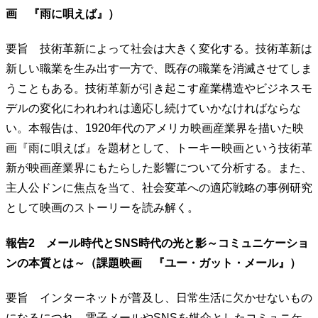
画 『雨に唄えば』）
要旨 技術革新によって社会は大きく変化する。技術革新は
新しい職業を生み出す一方で、既存の職業を消滅させてしま
うこともある。技術革新が引き起こす産業構造やビジネスモ
デルの変化にわれわれは適応し続けていかなければならな
い。本報告は、1920年代のアメリカ映画産業界を描いた映
画『雨に唄えば』を題材として、トーキー映画という技術革
新が映画産業界にもたらした影響について分析する。また、
主人公ドンに焦点を当て、社会変革への適応戦略の事例研究
として映画のストーリーを読み解く。
報告2 メール時代とSNS時代の光と影～コミュニケーショ
ンの本質とは～（課題映画 『ユー・ガット・メール』）
要旨 インターネットが普及し、日常生活に欠かせないもの
になるにつれ、電子メールやSNSを媒介としたコミュニケ