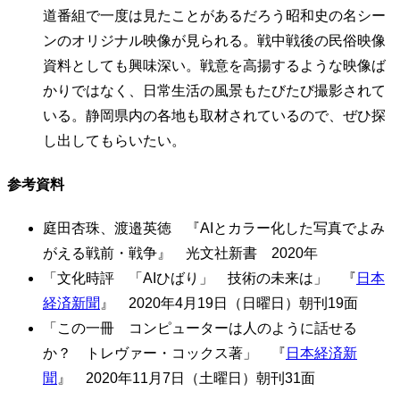
道番組で一度は見たことがあるだろう昭和史の名シー
ンのオリジナル映像が見られる。戦中戦後の民俗映像
資料としても興味深い。戦意を高揚するような映像ば
かりではなく、日常生活の風景もたびたび撮影されて
いる。静岡県内の各地も取材されているので、ぜひ探
し出してもらいたい。
参考資料
庭田杏珠、渡邉英徳 『AIとカラー化した写真でよみ
がえる戦前・戦争』 光文社新書 2020年
「文化時評 「AIひばり」 技術の未来は」 『
日本
経済新聞
』 2020年4月19日（日曜日）朝刊19面
「この一冊 コンピューターは人のように話せる
か？ トレヴァー・コックス著」 『
日本経済新
聞
』 2020年11月7日（土曜日）朝刊31面