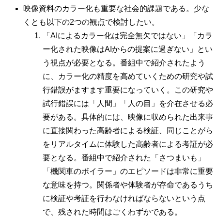
映像資料のカラー化も重要な社会的課題である。少な
くとも以下の2つの観点で検討したい。
「AIによるカラー化は完全無欠ではない」「カラ
ー化された映像はAIからの提案に過ぎない」とい
う視点が必要となる。番組中で紹介されたよう
に、カラー化の精度を高めていくための研究や試
行錯誤がますます重要になっていく。この研究や
試行錯誤には「人間」「人の目」を介在させる必
要がある。具体的には、映像に収められた出来事
に直接関わった高齢者による検証、同じことがら
をリアルタイムに体験した高齢者による考証が必
要となる。番組中で紹介された「さつまいも」
「機関車のボイラー」のエピソードは非常に重要
な意味を持つ。関係者や体験者が存命であるうち
に検証や考証を行わなければならないという点
で、残された時間はごくわずかである。