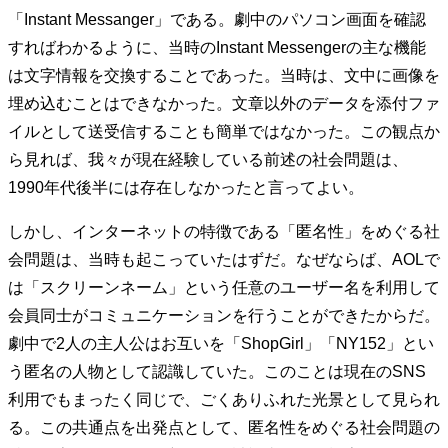
「Instant Messanger」である。劇中のパソコン画面を確認
すればわかるように、当時のInstant Messengerの主な機能
は文字情報を交換することであった。当時は、文中に画像を
埋め込むことはできなかった。文章以外のデータを添付ファ
イルとして送受信することも簡単ではなかった。この観点か
ら見れば、我々が現在経験している前述の社会問題は、
1990年代後半には存在しなかったと言ってよい。
しかし、インターネットの特徴である「匿名性」をめぐる社
会問題は、当時も起こっていたはずだ。なぜならば、AOLで
は「スクリーンネーム」という任意のユーザー名を利用して
会員同士がコミュニケーションを行うことができたからだ。
劇中で2人の主人公はお互いを「ShopGirl」「NY152」とい
う匿名の人物として認識していた。このことは現在のSNS
利用でもまったく同じで、ごくありふれた光景として見られ
る。この共通点を出発点として、匿名性をめぐる社会問題の