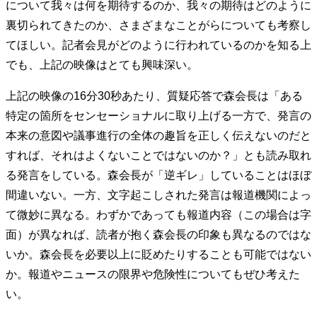
について我々は何を期待するのか、我々の期待はどのように
裏切られてきたのか、さまざまなことがらについても考察し
てほしい。記者会見がどのように行われているのかを知る上
でも、上記の映像はとても興味深い。
上記の映像の16分30秒あたり、質疑応答で森会長は「ある
特定の箇所をセンセーショナルに取り上げる一方で、発言の
本来の意図や議事進行の全体の趣旨を正しく伝えないのだと
すれば、それはよくないことではないのか？」とも読み取れ
る発言をしている。森会長が「逆ギレ」していることはほぼ
間違いない。一方、文字起こしされた発言は報道機関によっ
て微妙に異なる。わずかであっても報道内容（この場合は字
面）が異なれば、読者が抱く森会長の印象も異なるのではな
いか。森会長を必要以上に貶めたりすることも可能ではない
か。報道やニュースの限界や危険性についてもぜひ考えた
い。