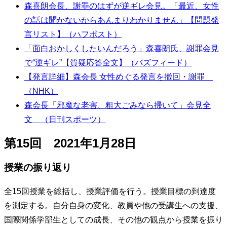
森喜朗会長、謝罪のはずが逆ギレ会見。「最近、女性
の話は聞かないからあんまりわかりません」【問題発
言リスト】（ハフポスト）
「面白おかしくしたいんだろう」森喜朗氏、謝罪会見
で“逆ギレ”【質疑応答全文】（バズフィード）
【発言詳細】森会長 女性めぐる発言を撤回・謝罪
（NHK）
森会長「邪魔な老害、粗大ごみなら掃いて」会見全
文 （日刊スポーツ）
第15回 2021年1月28日
授業の振り返り
全15回授業を総括し、授業評価を行う。授業目標の到達度
を測定する。自分自身の変化、教員や他の受講生への支援、
国際関係学部生としての成長、その他の観点から授業を振り